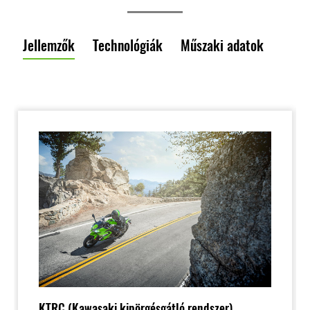
Jellemzők
Technológiák
Műszaki adatok
KTRC (Kawasaki kipörgésgátló rendszer)