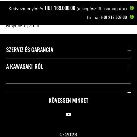
HUF‎ 169.000,00
Kedvezmenyés Ár
(a kiegészítő csomag ára)
HUF‎ 212.632,00
Listaár
Kezdőlap
Motorkerékpárok
Supersport és sport
Ninja 650 | 2026
SZERVIZ ÉS GARANCIA
Kapcsolat
A KAWASAKI-RÓL
Kawasaki ápolás
Vállalatunk
Hasznos linkek
Rideology
KÖVESSEN MINKET
Biztonsági kezdeményezések
Örökségünk
Törvényes
Sajtó
© 2023