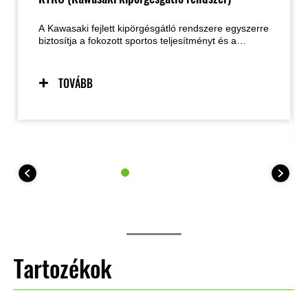
A Kawasaki fejlett kipörgésgátló rendszere egyszerre
biztosítja a fokozott sportos teljesítményt és a
biztonságos kezelhetőséget olyan helyzetekben is,
amikor az út tapadása korlátozott. A két választható
üzemmód lehetővé teszi, hogy a motoros a
TOVÁBB
beállításokat a vezetési körülményekhez és a saját
igényeihez igazítsa. A rendszer igény esetén
teljesen kikapcsolható. A 35 kW-os
teljesítménykorlátozott modelleknél a KTRC egyetlen
üzemmódot (plusz kikapcsolt állást) kínál.
Tartozékok