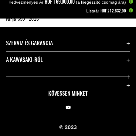
HUF‎ 169.000,00
Kedvezmenyés Ár
(a kiegészítő csomag ára)
HUF‎ 212.632,00
Listaár
Kezdőlap
Motorkerékpárok
Supersport és sport
Ninja 650 | 2026
SZERVIZ ÉS GARANCIA
Kapcsolat
A KAWASAKI-RÓL
Kawasaki ápolás
Vállalatunk
Hasznos linkek
Rideology
KÖVESSEN MINKET
Biztonsági kezdeményezések
Örökségünk
Törvényes
Sajtó
© 2023