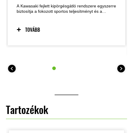
A Kawasaki fejlett kipörgésgátló rendszere egyszerre
biztosítja a fokozott sportos teljesítményt és a
biztonságos kezelhetőséget olyan helyzetekben is,
amikor az út tapadása korlátozott. A két választható
üzemmód lehetővé teszi, hogy a motoros a
TOVÁBB
beállításokat a vezetési körülményekhez és a saját
igényeihez igazítsa. A rendszer igény esetén
teljesen kikapcsolható. A 35 kW-os
teljesítménykorlátozott modelleknél a KTRC egyetlen
üzemmódot (plusz kikapcsolt állást) kínál.
Tartozékok